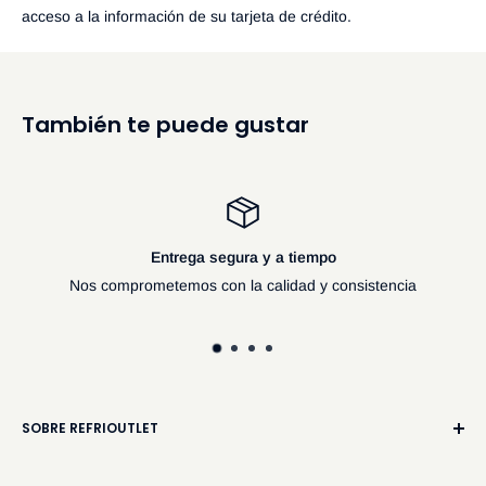
acceso a la información de su tarjeta de crédito.
También te puede gustar
o
Satisfecho o reembolsad
consistencia
100% garantia de satisfacci
SOBRE REFRIOUTLET
Una empresa orgullosamente Méxicana, especializada en la