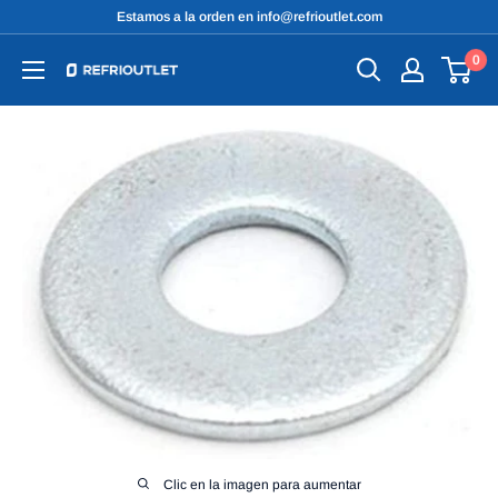
Ir
Estamos a la orden en info@refrioutlet.com
directamente
0
al
contenido
Clic en la imagen para aumentar